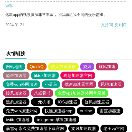
游客
这款app的视频资源非常丰富，可以满足我不同的娱乐需求。
2024-01-21
支持
[0]
反对
[0]
友情链接
网站地图
QuickQ
旋风加速度器
旋风
旋风加速
坚果加速器
tiktok加速器
狗急加速器官网
免费vqn外网加速
小蓝鸟
优途加速器官网
风驰加速器
旋风加速器
八戒看书
免费vps加速器外网苹果版
黑豹加速器
一元机场
IOS加速器
旋风加速度器
免费vqn加速外网
快连加速器app
outline
雷霆加器速
twitter加速器
telegeram苹果加速器
暴雪vp永久免费加速器下载官网
旋风加速度器
老王vp官网