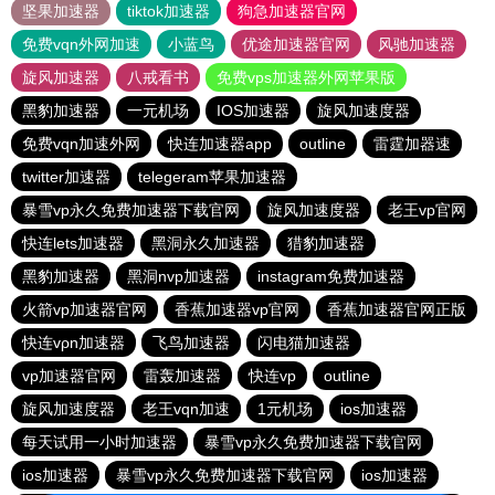
坚果加速器
tiktok加速器
狗急加速器官网
免费vqn外网加速
小蓝鸟
优途加速器官网
风驰加速器
旋风加速器
八戒看书
免费vps加速器外网苹果版
黑豹加速器
一元机场
IOS加速器
旋风加速度器
免费vqn加速外网
快连加速器app
outline
雷霆加器速
twitter加速器
telegeram苹果加速器
暴雪vp永久免费加速器下载官网
旋风加速度器
老王vp官网
快连lets加速器
黑洞永久加速器
猎豹加速器
黑豹加速器
黑洞nvp加速器
instagram免费加速器
火箭vp加速器官网
香蕉加速器vp官网
香蕉加速器官网正版
快连vρn加速器
飞鸟加速器
闪电猫加速器
vp加速器官网
雷轰加速器
快连vp
outline
旋风加速度器
老王vqn加速
1元机场
ios加速器
每天试用一小时加速器
暴雪vp永久免费加速器下载官网
ios加速器
暴雪vp永久免费加速器下载官网
ios加速器