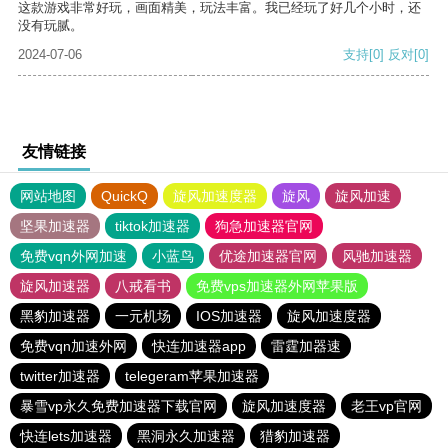
这款游戏非常好玩，画面精美，玩法丰富。我已经玩了好几个小时，还
没有玩腻。
2024-07-06
支持
[0]
反对
[0]
友情链接
网站地图
QuickQ
旋风加速度器
旋风
旋风加速
坚果加速器
tiktok加速器
狗急加速器官网
免费vqn外网加速
小蓝鸟
优途加速器官网
风驰加速器
旋风加速器
八戒看书
免费vps加速器外网苹果版
黑豹加速器
一元机场
IOS加速器
旋风加速度器
免费vqn加速外网
快连加速器app
雷霆加器速
twitter加速器
telegeram苹果加速器
暴雪vp永久免费加速器下载官网
旋风加速度器
老王vp官网
快连lets加速器
黑洞永久加速器
猎豹加速器