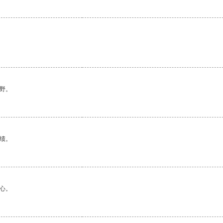
野。
绩。
心。