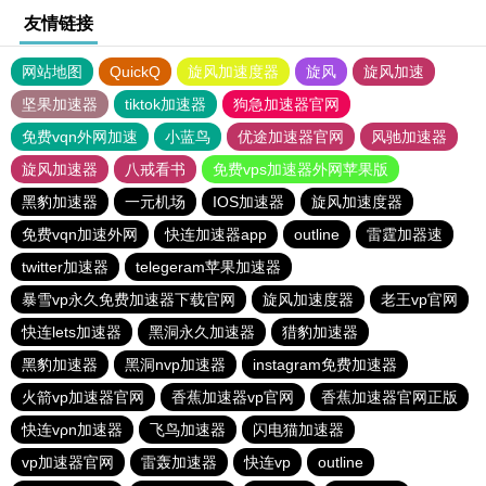
友情链接
网站地图
QuickQ
旋风加速度器
旋风
旋风加速
坚果加速器
tiktok加速器
狗急加速器官网
免费vqn外网加速
小蓝鸟
优途加速器官网
风驰加速器
旋风加速器
八戒看书
免费vps加速器外网苹果版
黑豹加速器
一元机场
IOS加速器
旋风加速度器
免费vqn加速外网
快连加速器app
outline
雷霆加器速
twitter加速器
telegeram苹果加速器
暴雪vp永久免费加速器下载官网
旋风加速度器
老王vp官网
快连lets加速器
黑洞永久加速器
猎豹加速器
黑豹加速器
黑洞nvp加速器
instagram免费加速器
火箭vp加速器官网
香蕉加速器vp官网
香蕉加速器官网正版
快连vρn加速器
飞鸟加速器
闪电猫加速器
vp加速器官网
雷轰加速器
快连vp
outline