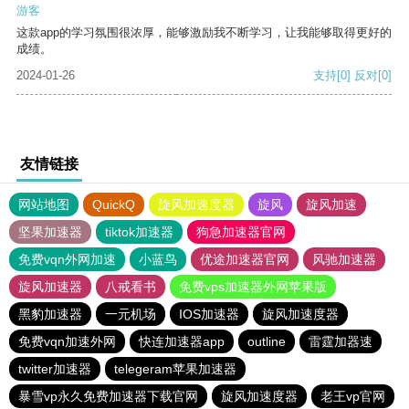
游客
这款app的学习氛围很浓厚，能够激励我不断学习，让我能够取得更好的
成绩。
2024-01-26
支持
[0]
反对
[0]
友情链接
网站地图
QuickQ
旋风加速度器
旋风
旋风加速
坚果加速器
tiktok加速器
狗急加速器官网
免费vqn外网加速
小蓝鸟
优途加速器官网
风驰加速器
旋风加速器
八戒看书
免费vps加速器外网苹果版
黑豹加速器
一元机场
IOS加速器
旋风加速度器
免费vqn加速外网
快连加速器app
outline
雷霆加器速
twitter加速器
telegeram苹果加速器
暴雪vp永久免费加速器下载官网
旋风加速度器
老王vp官网