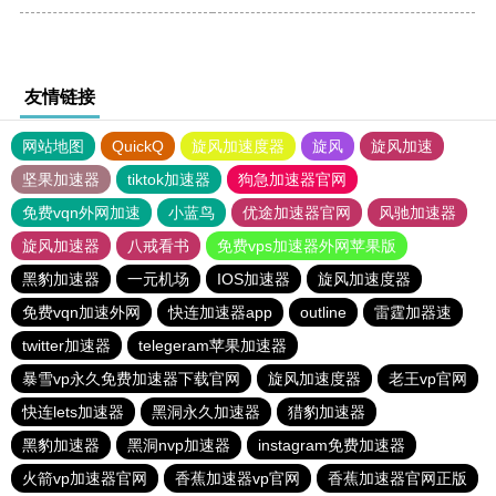
友情链接
网站地图
QuickQ
旋风加速度器
旋风
旋风加速
坚果加速器
tiktok加速器
狗急加速器官网
免费vqn外网加速
小蓝鸟
优途加速器官网
风驰加速器
旋风加速器
八戒看书
免费vps加速器外网苹果版
黑豹加速器
一元机场
IOS加速器
旋风加速度器
免费vqn加速外网
快连加速器app
outline
雷霆加器速
twitter加速器
telegeram苹果加速器
暴雪vp永久免费加速器下载官网
旋风加速度器
老王vp官网
快连lets加速器
黑洞永久加速器
猎豹加速器
黑豹加速器
黑洞nvp加速器
instagram免费加速器
火箭vp加速器官网
香蕉加速器vp官网
香蕉加速器官网正版